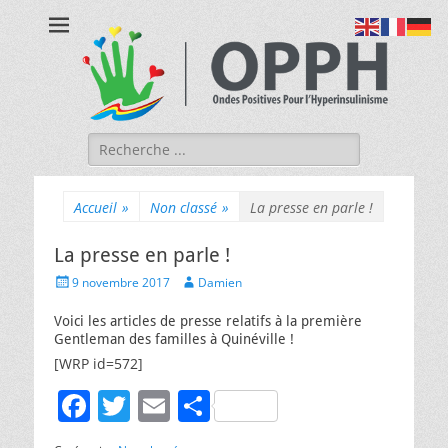
OPPH - Ondes
Ondes Positives Pour Hyperinsulinisme
Positives Pour
l'Hyperinsulinism
Rechercher :
Accueil
»
Non classé
»
La presse en parle !
La presse en parle !
Posted
Author
9 novembre 2017
Damien
on
Voici les articles de presse relatifs à la première
Gentleman des familles à Quinéville !
[WRP id=572]
F
T
E
P
a
w
m
ar