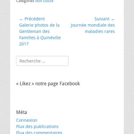
Catégories
Non classé
c
itt
ai
ta
e
er
l
g
Navigation
← Précédent
Suivant →
b
er
Article
Article
Galerie photos de la
Journée mondiale des
de
précédent :
suivant :
Gentleman des
maladies rares
o
l’article
Familles à Quinéville
o
2017
k
Rechercher :
« Likez » notre page Facebook
Méta
Connexion
Flux des publications
Flux des commentaires